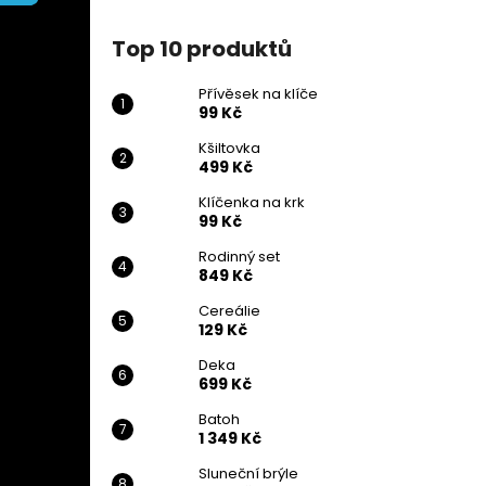
PŘÍVĚSEK NA KLÍČE
l
99 Kč
Top 10 produktů
Přívěsek na klíče
99 Kč
Kšiltovka
499 Kč
Klíčenka na krk
99 Kč
Rodinný set
849 Kč
Cereálie
129 Kč
Deka
699 Kč
Batoh
1 349 Kč
Sluneční brýle