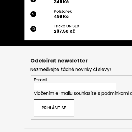
349 Kč
Polštářek
499 Kč
Tričko UNISEX
297,50 Kč
Z
á
Odebírat newsletter
p
Nezmeškejte žádné novinky či slevy!
a
t
E-mail
í
Vložením e-mailu souhlasíte s
podmínkami o
PŘIHLÁSIT SE