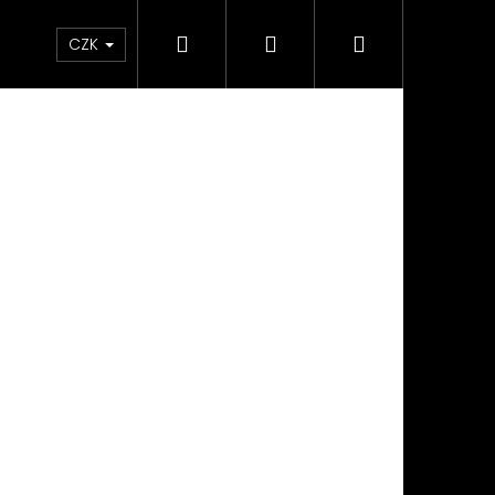
Hledat
Přihlášení
Nákupní
Kontakty
Podmínky ochrany osobních údajů
CZK
košík
Následující