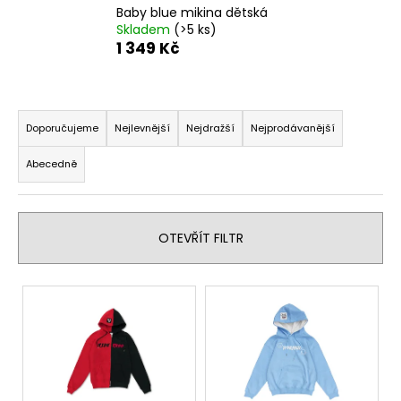
Baby blue mikina dětská
a
Skladem
(>5 ks)
j
1 349 Kč
í
t
Ř
?
a
Doporučujeme
Nejlevnější
Nejdražší
Nejprodávanější
z
Abecedně
e
n
HLEDAT
í
OTEVŘÍT FILTR
p
r
D
V
o
o
ý
d
p
p
u
o
i
k
r
s
u
t