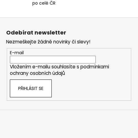
po celé ČR
p
r
v
Z
k
á
Odebírat newsletter
y
p
v
Nezmeškejte žádné novinky či slevy!
a
ý
t
p
E-mail
i
í
s
Vložením e-mailu souhlasíte s
podmínkami
u
ochrany osobních údajů
PŘIHLÁSIT SE