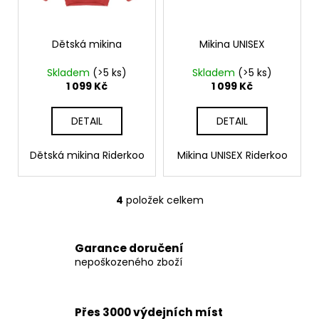
Dětská mikina
Mikina UNISEX
Skladem
(>5 ks)
Skladem
(>5 ks)
1 099 Kč
1 099 Kč
DETAIL
DETAIL
Dětská mikina Riderkoo
Mikina UNISEX Riderkoo
4
položek celkem
O
v
l
Garance doručení
á
nepoškozeného zboží
d
a
c
Přes 3000 výdejních míst
í