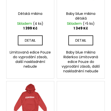
č
p
ů
u
r
j
o
Dětská mikina
Baby blue mikina
e
dětská
d
m
Skladem
(4 ks)
Skladem
(>5 ks)
u
e
1 399 Kč
1 349 Kč
k
t
DETAIL
DETAIL
KŠILTOVKA
ů
499
Limitovaná edice Pouze
Baby blue mikina
Kč
do vyprodání zásob,
Riderkoo Limitovaná
další naskladnění
edice Pouze do
nebude
vyprodání zásob, další
naskladnění nebude