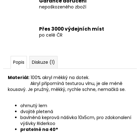
č
Garance doručení
u
nepoškozeného zboží
j
e
m
Přes 3000 výdejních míst
e
po celé ČR
SLUNEČNÍ
BRÝLE
Popis
Diskuze (1)
349
Kč
Materiál:
100% akryl měkký na dotek.
A
kryl připomíná texturou vlnu, je ale méně
kousavý. Je pružný, měkký, rychle schne, nemačká se.
ohrnutý lem
dvojitě pletená
bavlněná keprová nášivka 10x5cm, pro zdokonalení
výšivky Riderkoo
pratelné na 40°