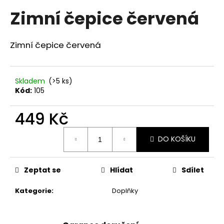
hodnocení
a
Zimní čepice červená
produktu
je
j
3,7
í
z
Zimní čepice červená
t
5
hvězdiček.
?
Skladem
(>5 ks)
Kód:
105
449 Kč
HLEDAT
Měrná
DO KOŠÍKU
cena:
D
o
Zeptat se
Hlídat
Sdílet
p
o
Kategorie
:
Doplňky
r
u