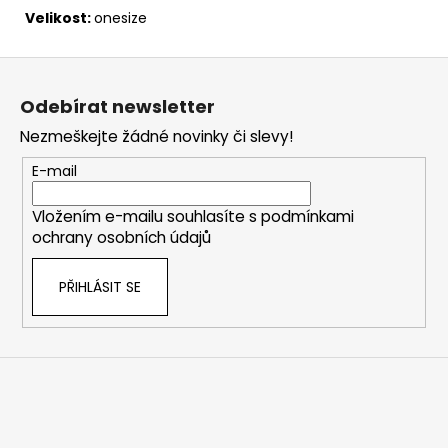
Velikost:
onesize
Z
á
Odebírat newsletter
p
Nezmeškejte žádné novinky či slevy!
a
t
E-mail
í
Vložením e-mailu souhlasíte s
podmínkami
ochrany osobních údajů
PŘIHLÁSIT SE